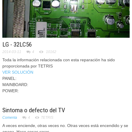
LG - 32LC56
2014-03-11
4
10162
Toda la información relacionada con esta reparación ha sido
proporcionada por TETRIS
VER SOLUCIÓN
PANEL:
MAINBOARD:
POWER:
Sintoma o defecto del TV
Comenta
4
TETRIS
A veces enciende, otras veces no. Otras veces está encendido y se
apaga. Hace cosas raras.