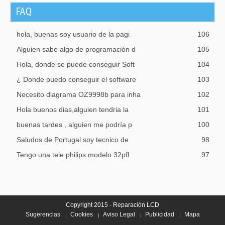
FAQ
hola, buenas soy usuario de la pagi
106
Alguien sabe algo de programación d
105
Hola, donde se puede conseguir Soft
104
¿ Donde puedo conseguir el software
103
Necesito diagrama OZ9998b para inha
102
Hola buenos dias,alguien tendria la
101
buenas tardes , alguien me podría p
100
Saludos de Portugal soy tecnico de
98
Tengo una tele philips modelo 32pfl
97
Copyright 2015 - Reparación LCD
Sugerencias
Cookies
Aviso Legal
Publicidad
Mapa