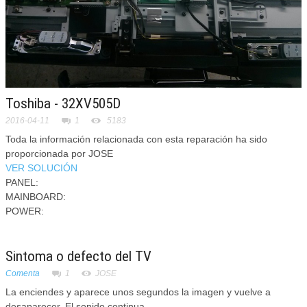
Toshiba - 32XV505D
2016-04-11
1
5183
Toda la información relacionada con esta reparación ha sido
proporcionada por JOSE
VER SOLUCIÓN
PANEL:
MAINBOARD:
POWER:
Sintoma o defecto del TV
Comenta
1
JOSE
La enciendes y aparece unos segundos la imagen y vuelve a
desaparecer. El sonido continua.