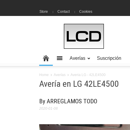
Store
Contact
Cookies
Averías
Suscripción
Home
Averías
Averia LG - 42LE4500
Avería en LG 42LE4500
By ARREGLAMOS TODO
2020-01-08