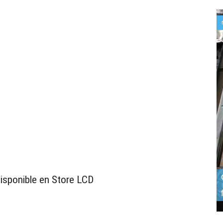
oled
2026-03-23
REPARANDO LO IMPOSIBLE
PANTALLA OLED EN CORTO
disponible en
Store LCD
reparación