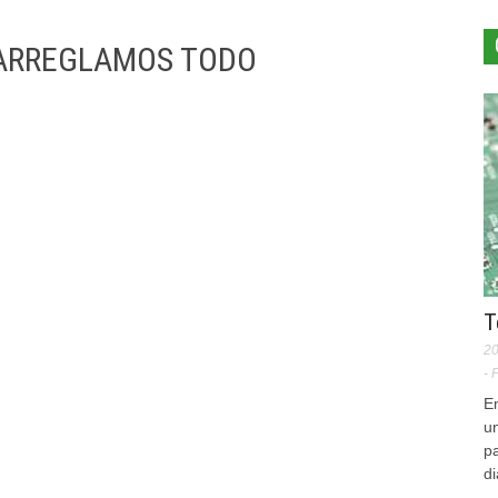
a ARREGLAMOS TODO
T
20
- 
Em
u
pa
di