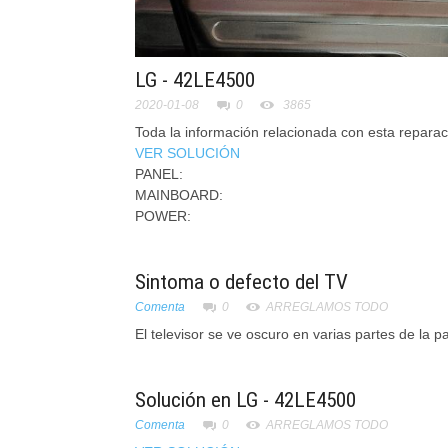
LG - 42LE4500
2020-01-08
0
3865
Toda la información relacionada con esta rep
VER SOLUCIÓN
PANEL:
MAINBOARD:
POWER:
Sintoma o defecto del TV
Comenta
0
ARREGLAMOS TODO
El televisor se ve oscuro en varias partes de la pa
Solución en LG - 42LE4500
Comenta
0
ARREGLAMOS TODO