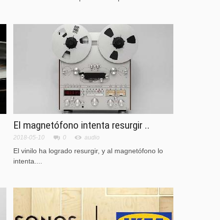
El magnetófono intenta resurgir ..
2018-05-10
0
audio
El vinilo ha logrado resurgir, y al magnetófono lo
intenta....