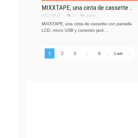
MIXXTAPE, una cinta de cassette ..
2017-06-07
0
audio
MIXXTAPE, una cinta de cassette con pantalla
LCD, micro USB y conector jack....
1
2
3
..
6
..
Last
..