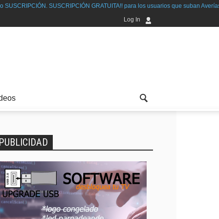
 SUSCRIPCIÓN GRATUITA!! para los usuarios que suban Averías solucionada
Log In
deos
PUBLICIDAD