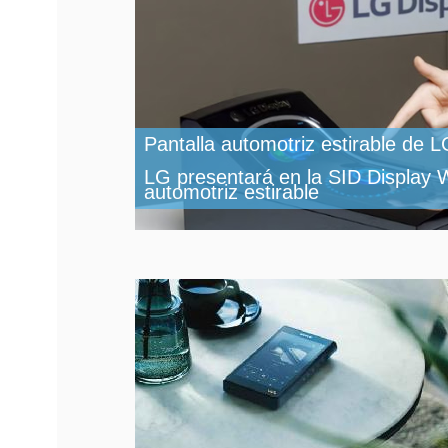
Pantalla automotriz estirable de 
LG presentará en la SID Display 
automotriz estirable