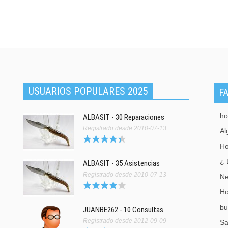
USUARIOS POPULARES 2025
F
ho
ALBASIT - 30 Reparaciones
Registrado desde 2010-07-13
Al
Ho
¿ 
ALBASIT - 35 Asistencias
Registrado desde 2010-07-13
Ne
Ho
bu
JUANBE262 - 10 Consultas
Registrado desde 2012-09-09
Sa