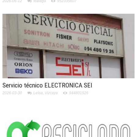
2026-06-12
Málaga
952335607
Servicio técnico ELECTRONICA SEI
2026-03-30
Leioa, Vizcaya
944801926