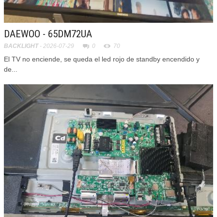
DAEWOO - 65DM72UA
BACKLIGHT
- 2026-07-29
0
70
El TV no enciende, se queda el led rojo de standby encendido y
de...