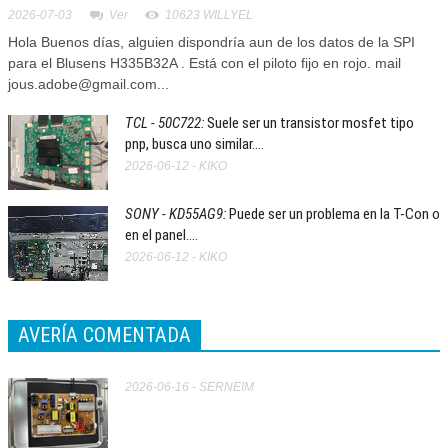
2026-07-03
Ver
10623 WILLYEL
Hola Buenos días, alguien dispondría aun de los datos de la SPI
para el Blusens H335B32A . Está con el piloto fijo en rojo. mail
jous.adobe@gmail.com...
TCL - 50C722:
Suele ser un transistor mosfet tipo
pnp, busca uno similar....
2026-06-12 - KIKO
SONY - KD55AG9:
Puede ser un problema en la T-Con o
en el panel....
2026-06-12 - KIKO
AVERÍA COMENTADA
2026-06-16 - SERNEIM