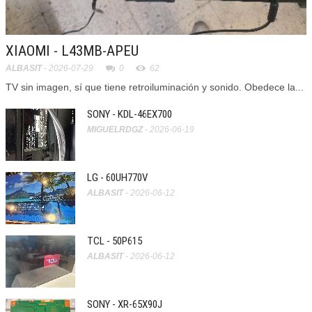
XIAOMI - L43MB-APEU
ALBASIT
- 2026-07-29
0
62
TV sin imagen, sí que tiene retroiluminación y sonido. Obedece la...
SONY - KDL-46EX700
MIGUELRDGZ
- 2026-06-19
LG - 60UH770V
ALBASIT
- 2026-06-12
TCL - 50P615
ALBASIT
- 2026-06-12
SONY - XR-65X90J