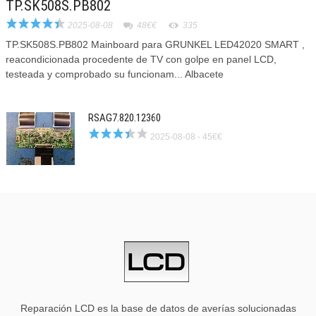
TP.SK508S.PB802
2025-08-08
48€€
335
TP.SK508S.PB802 Mainboard para GRUNKEL LED42020 SMART ,
reacondicionada procedente de TV con golpe en panel LCD,
testeada y comprobado su funcionam... Albacete
RSAG7.820.12360
2025-08-08 - 45€€
Reparación LCD es la base de datos de averías solucionadas