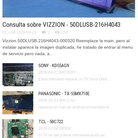
Consulta sobre VIZZION - 50DLUSB-216H4043
PC LAB
2026-04-23
1
258
Vizzion 50DLUSB-216H4043-000320 Reemplaze la main, pero al
instalar aparece la imagen duplicada, he tratado de entrar al menu
de servicio pero nada, a...
SONY - KD55AG9
2026-04-22
BATTERY
Estoy intentado reparar un TV Sony Oled....
PANASONIC - TX-55MX710E
2026-03-23
MACCALI
Aparece un logo de android en pantalla m...
TCL - 50C722
2026-02-06
DIODO
El TV se oye y tiene retroiluminación pe...