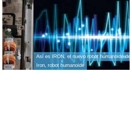
 de XPeng
LG OLED evo G5: Panel OLED WRGB
panel oled