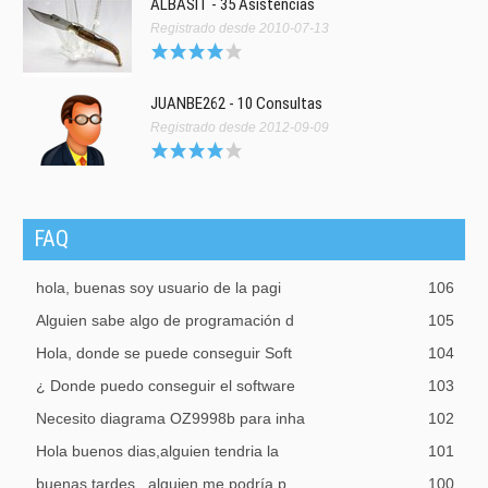
ALBASIT - 35 Asistencias
Registrado desde 2010-07-13
JUANBE262 - 10 Consultas
Registrado desde 2012-09-09
FAQ
hola, buenas soy usuario de la pagi
106
Alguien sabe algo de programación d
105
Hola, donde se puede conseguir Soft
104
¿ Donde puedo conseguir el software
103
Necesito diagrama OZ9998b para inha
102
Hola buenos dias,alguien tendria la
101
buenas tardes , alguien me podría p
100