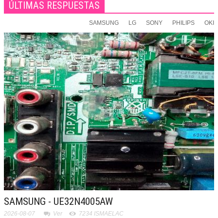
ÚLTIMAS RESPUESTAS
SAMSUNG
LG
SONY
PHILIPS
OKI
SAMSUNG - UE32N4005AW
2026-08-07
Ver
7234 ISMAELAC