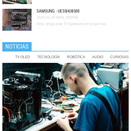
SAMSUNG - UE55HU8500
2026-01-26
MAN_REPAR
Hola, tengo este TV Samsung en el que me...
NOTICIAS
TV OLED
TECNOLOGÍA
ROBÓTICA
AUDIO
CURIOSAS